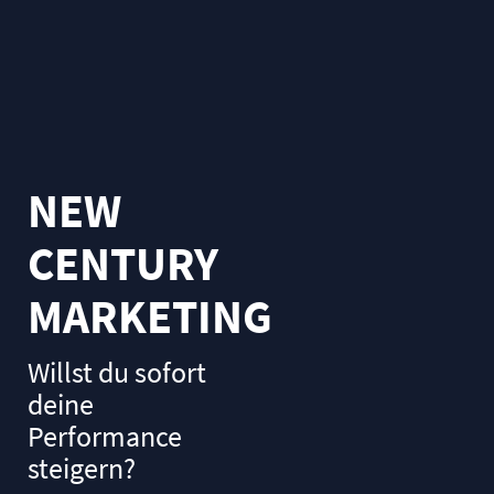
GALAXIE
Bei uns sitzen kreative Pixelbeschwörer, influencende Content-
Creators und heldenmütige Web-Akrobaten gemeinsam am Tisch.
Lerne uns kennen.
NEW
ÜBER UNS
CENTURY
MARKETING
DAS MUSS NICHT DAS
ENDE SEIN
Willst du sofort
deine
JETZT ANFRAGEN
Performance
steigern?
ELEPHANTS 5
Hauptplatz 17