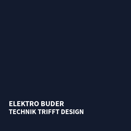
revolutionäre Markenkommunikation auf Augenhöhe
fokussiert. Weil die Symbiose aus einem einzigartigen
Konzept und einer visionären Durchführung den Erfolg für
morgen ermöglicht. Das ist
New Century Marketing
.
ALLES
ONLINE
OFFLINE
CONTEN
ELEKTRO BUDER
TECHNIK TRIFFT DESIGN