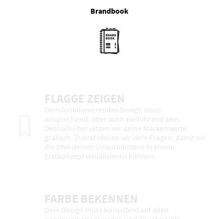
Brandbook
FLAGGE ZEIGEN
Dein funktionierendes Design muss
ansprechend, aber auch zielführend sein.
Deshalb übersetzen wir deine Markenwerte
grafisch. Zuerst stellen wir viele Fragen, damit wir
die DNA deines Unternehmens in einem
Erstkonzept visualisieren können.
FARBE BEKENNEN
Dein Design muss konsistent auf allen
Kommunikationswegen und Touchpoints